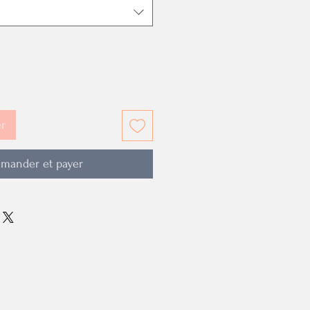
er
mander et payer