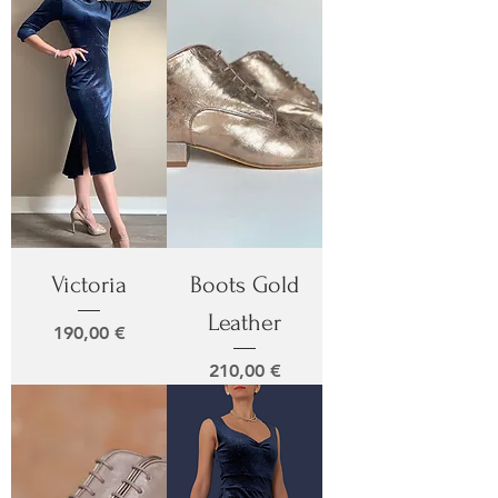
Victoria
Boots Gold
Leather
Prix
190,00 €
Prix
210,00 €