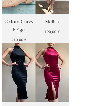
Oxford Curvy
Melisa
Beige
Prix
190,00 €
Prix
210,00 €