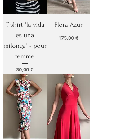
T-shirt "la vida
Flora Azur
es una
Prix
175,00 €
milonga" - pour
femme
Prix
30,00 €