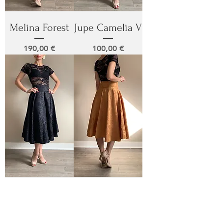
Melina Forest
Jupe Camelia V
Prix
Prix
190,00 €
100,00 €
Jupe Fabiola
Jupe Fabiola
Oro
Prix
130,00 €