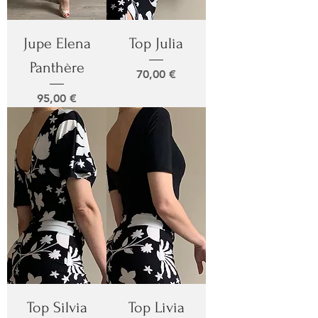
Jupe Elena
Top Julia
Panthère
Prix
70,00 €
Prix
95,00 €
Top Silvia
Top Livia