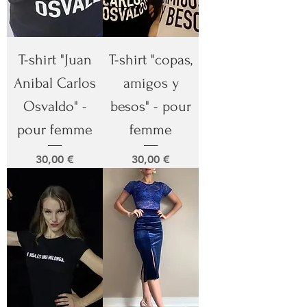
T-shirt "Juan
T-shirt "copas,
Anibal Carlos
amigos y
Osvaldo" -
besos" - pour
pour femme
femme
Prix
Prix
30,00 €
30,00 €