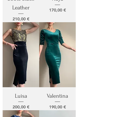
Leather
Prix
170,00 €
Prix
210,00 €
Luisa
Valentina
Prix
Prix
200,00 €
190,00 €