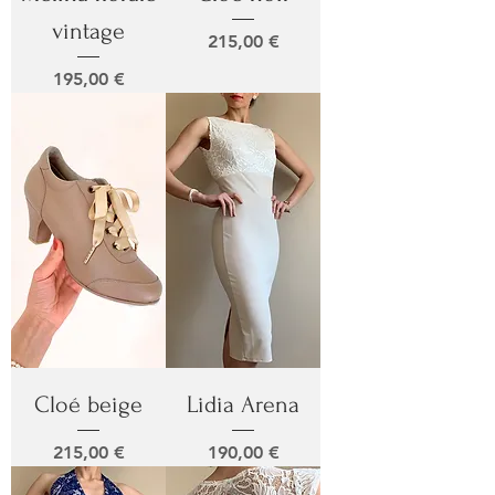
vintage
Prix
215,00 €
Prix
195,00 €
Cloé beige
Lidia Arena
Prix
Prix
215,00 €
190,00 €