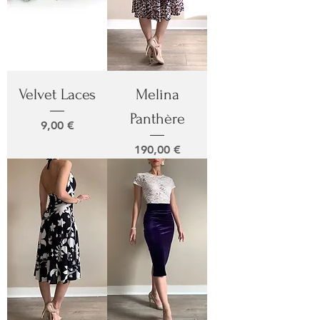
Velvet Laces
Melina
Panthère
Prix
9,00 €
Prix
190,00 €