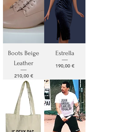
Boots Beige
Estrella
Leather
Prix
190,00 €
Prix
210,00 €