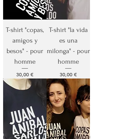
T-shirt "copas,
T-shirt "la vida
amigos y
es una
besos" - pour
milonga" - pour
homme
homme
Prix
Prix
30,00 €
30,00 €