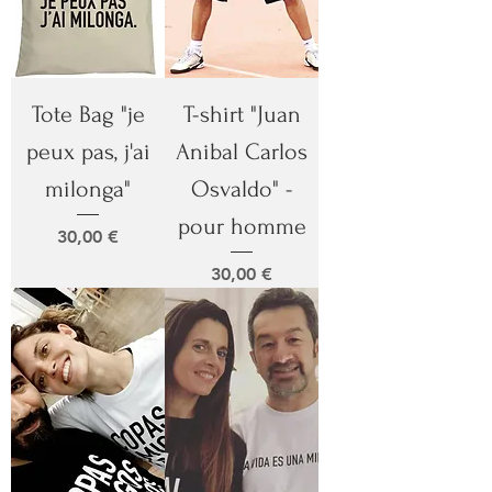
Tote Bag "je
T-shirt "Juan
peux pas, j'ai
Anibal Carlos
milonga"
Osvaldo" -
pour homme
Prix
30,00 €
Prix
30,00 €