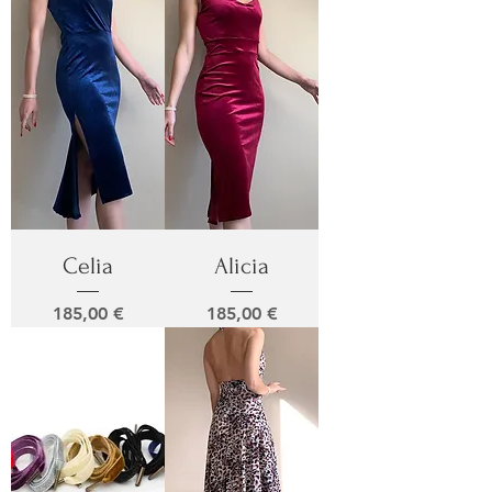
Celia
Alicia
Prix
Prix
185,00 €
185,00 €