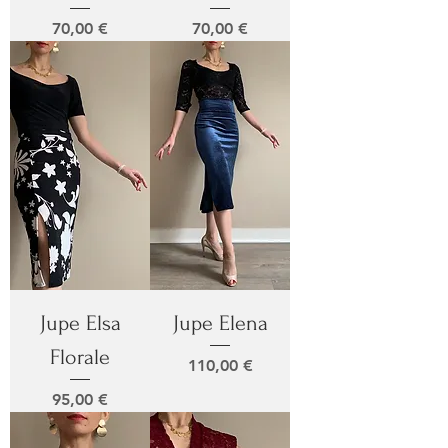
Prix
Prix
70,00 €
70,00 €
Jupe Elsa
Jupe Elena
Florale
Prix
110,00 €
Prix
95,00 €