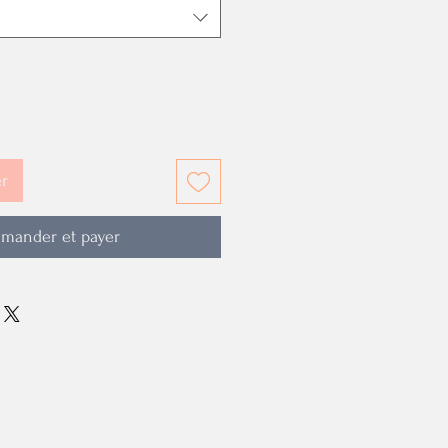
er
mander et payer